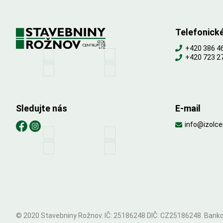
Telefonick
+420 386 4
+420 723 2
Sledujte nás
E-mail
info@izolc
© 2020 Stavebniny Rožnov. IČ: 25186248 DIČ: CZ25186248. Bankov