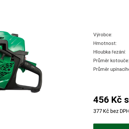
Výrobce:
Hmotnost:
Hloubka řezání:
Průměr kotouče
Průměr upínacíh
456 Kč s
377 Kč bez DP