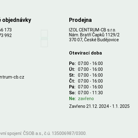
é objednávky
Prodejna
66 173
IZOL CENTRUM-CB s.r.o.
Nám. Bratří Čapků 1129/2
73 992
370 07, České Budějovice
Otevírací doba
Po:
07:00 - 16:00
Út:
07:00 - 16:00
St:
07:00 - 16:00
entrum-cb.cz
Čt:
07:00 - 16:00
Pá:
07:00 - 16:00
So:
07:00 - 11:30
Ne:
zavřeno
Zavřeno 21.12. 2024 - 1.1. 2025
ní spojení: ČSOB a.s., č.ú. 135006987/0300.