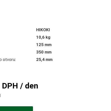
HIKOKI
10,6 kg
125 mm
:
350 mm
o otvoru:
25,4 mm
 DPH / den
H