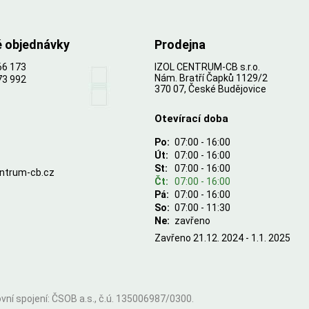
é objednávky
Prodejna
66 173
IZOL CENTRUM-CB s.r.o.
Nám. Bratří Čapků 1129/2
73 992
370 07, České Budějovice
Otevírací doba
Po:
07:00 - 16:00
Út:
07:00 - 16:00
St:
07:00 - 16:00
entrum-cb.cz
Čt:
07:00 - 16:00
Pá:
07:00 - 16:00
So:
07:00 - 11:30
Ne:
zavřeno
Zavřeno 21.12. 2024 - 1.1. 2025
ní spojení: ČSOB a.s., č.ú. 135006987/0300.