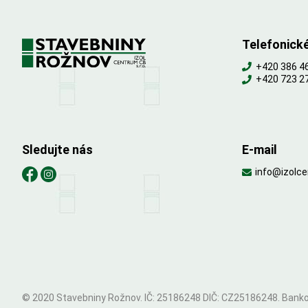
Telefonick
+420 386 4
+420 723 2
Sledujte nás
E-mail
info@izolc
© 2020 Stavebniny Rožnov. IČ: 25186248 DIČ: CZ25186248. Bankov