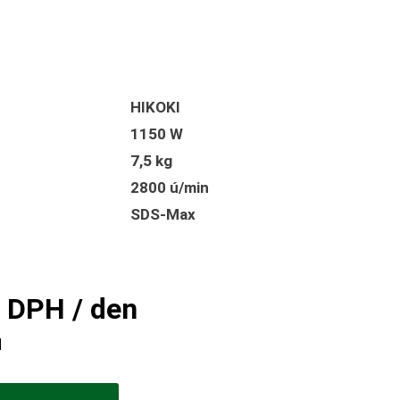
HIKOKI
1150 W
7,5 kg
2800 ú/min
SDS-Max
 DPH / den
H