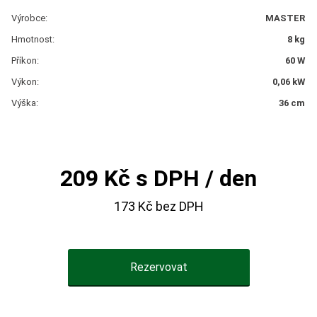
Výrobce:
MASTER
Hmotnost:
8 kg
Příkon:
60 W
Výkon:
0,06 kW
Výška:
36 cm
209 Kč s DPH / den
173 Kč bez DPH
Rezervovat