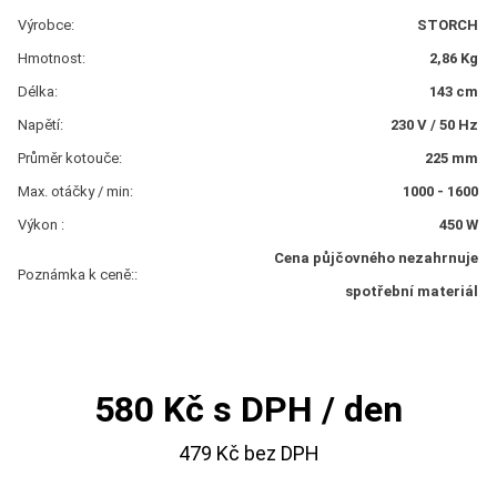
Výrobce:
STORCH
Hmotnost:
2,86 Kg
Délka:
143 cm
Napětí:
230 V / 50 Hz
Průměr kotouče:
225 mm
Max. otáčky / min:
1000 - 1600
Výkon :
450 W
Cena půjčovného nezahrnuje
Poznámka k ceně::
spotřební materiál
580 Kč s DPH / den
479 Kč bez DPH