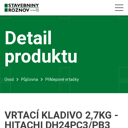
Detail
produktu
Úvod
Půjčovna
Příklepové vrtačky
VRTACÍ KLADIVO 2,7KG -
HITACHI DH24PC3/PB3