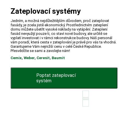
Zateplovací systémy
Jedním, a možná nejdůležitějším důvodem, proč zateplovat
fasády, je zcela jistě ekonomický. Prostřednictvím zateplení
domu můžete ušetřit vysoké náklady na vytápění. Zateplení
fasád nevyužijí pouze ti, co staví nové budovy, ale určitě se
vyplatí investovat i v rámci rekonstrukce budovy. Náš personál
vám poradí, která cesta v zateplování je právě pro vás ta vhodná.
Garantujeme Vám nejnižší cenu v celé České Republice.
Přesvědčte se sami a zavolejte nám!
Cemix, Weber, Ceresit, Baumit
Poptat zateplovací
systém