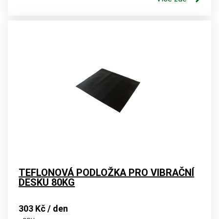
TEFLONOVÁ PODLOŽKA PRO VIBRAČNÍ
DESKU 80KG
303 Kč / den