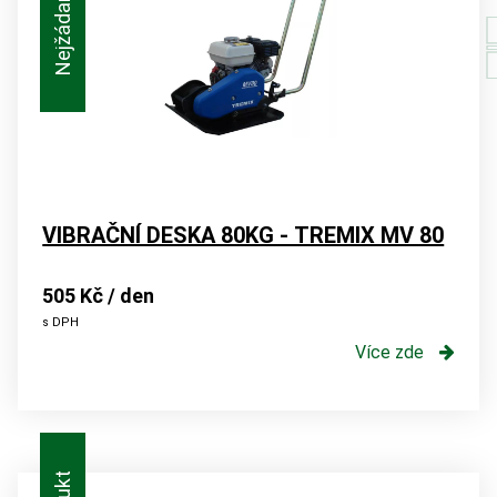
VIBRAČNÍ DESKA 80KG - TREMIX MV 80
505 Kč / den
s DPH
Více zde