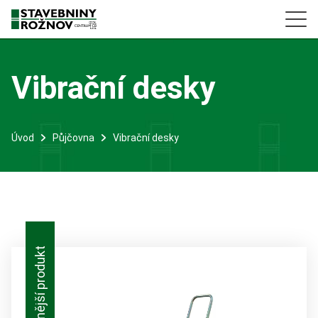
Vibrační desky
Úvod
Půjčovna
Vibrační desky