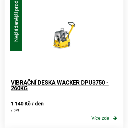
VIBRAČNÍ DESKA WACKER DPU3750 -
260KG
1 140 Kč / den
s DPH
Více zde