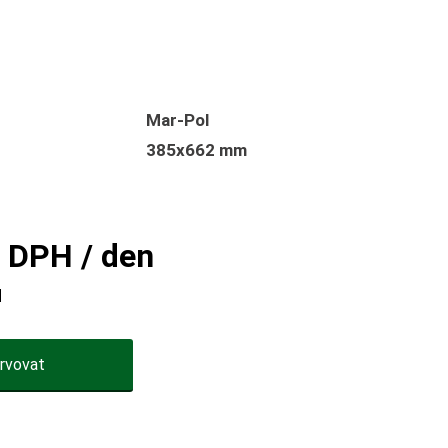
Mar-Pol
385x662 mm
 DPH / den
H
rvovat